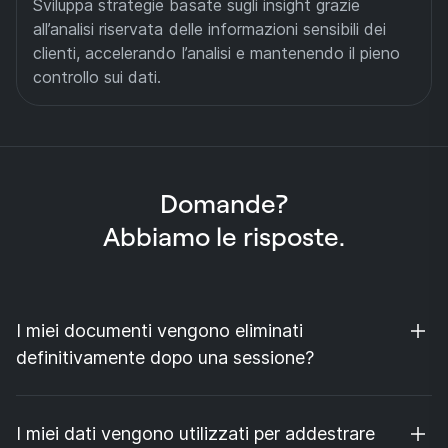
Sviluppa strategie basate sugli insight grazie
all’analisi riservata delle informazioni sensibili dei
clienti, accelerando l’analisi e mantenendo il pieno
controllo sui dati.
Domande?
Abbiamo le risposte.
I miei documenti vengono eliminati
definitivamente dopo una sessione?
Sì. DeepConfidential non dispone di alcuna
infrastruttura persistente. Una volta terminata la
I miei dati vengono utilizzati per addestrare